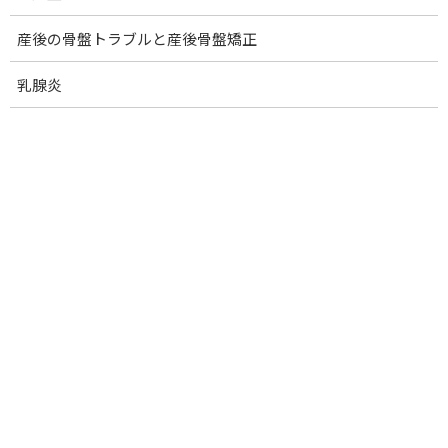
ります。 動かすと痛い 安静にしていると痛み
が出ず […]
産後の骨盤トラブルと産後骨盤矯正
続きを読む
乳腺炎
おしりの痛み・しびれ
お知らせ
2022-02-06
このページでは、当院に来院される症状でよく
みられるものをご紹介しています。参考になさ
ってください。 坐骨神経痛 坐骨神経痛とはお
しりから太ももの裏にかけて鋭い痛みを自覚す
る症状です。 おしりから脚にかけて痛みがある
長い […]
続きを読む
腰椎ヘルニア・腰椎分離症・脊柱管狭窄
お知らせ
症・圧迫骨折
2022-02-06
このページでは、当院に来院される症状でよく