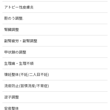
アトピー性皮膚炎
続きを読む
胆のう調整.
足の痛み
お知らせ
2022-02-08
腎臓調整
このページでは、当院に来院される症状でよく
みられるものをご紹介しています。参考になさ
副腎疲労・副腎調整
ってください。 肉離れ 正式名称は「筋挫傷(き
んざしょう)」といい、ふくらはぎや太腿に起こ
甲状腺の調整
りやすい、スポーツ外傷の一つです。 スポーツ
中 […]
生理痛・生理不順
続きを読む
懐妊整体(不妊/二人目不妊)
膝の痛み
お知らせ
流産防止(習慣流産/不育症)
2022-02-07
このページでは、当院に来院される症状でよく
逆子調整
みられるものをご紹介しています。参考になさ
ってください。 変形性膝関節症 高齢者の関節
安産整体
痛の中で最も多い疾患です。症状は主に3つあ