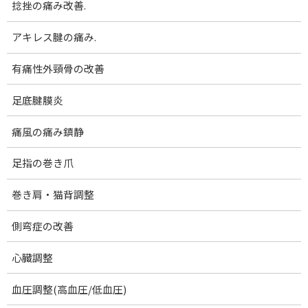
捻挫の痛み改善.
コ
ナ
腰痛･膝痛｜女性専門 下関 あんり整体院
ン
ビ
テ
ゲ
アキレス腱の痛み.
ン
ー
症状
ツ
シ
有痛性外頸骨の改善
へ
ョ
Blog
ス
ン
足底腱膜炎
キ
に
ホーム
ブログ一覧
症状部位別一覧
症状
ッ
移
痛風の痛み鎮静
プ
動
足指の巻き爪
巻き肩・猫背・側弯症
お知らせ
2022-02-11
巻き肩・猫背調整
このページでは、当院に来院される症状でよく
みられるものをご紹介しています。参考になさ
側弯症の改善
ってください。 巻き肩 首こりや肩こり、巻き
肩に猫背、スマホを使う時の姿勢習慣が多くの
心臓調整
不調を引き起こしているのをご存知ですか？ い
わゆる […]
血圧調整(高血圧/低血圧)
続きを読む