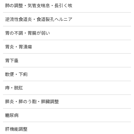
肺の調整・気管支喘息・長引く咳
足指の巻き爪
お知らせ
逆流性食道炎・食道裂孔ヘルニア
2022-02-10
このページでは、当院に来院される症状でよく
胃の不調・胃腸が弱い
みられるものをご紹介しています。参考になさ
ってください。 足の親指の爪がズキズキと痛い
胃炎・胃潰瘍
爪の端が巻いていて爪が切りにくい 頻繁に爪の
キワに炎症が起こる 痛いのをかばって歩くせい
で […]
胃下垂
続きを読む
軟便・下痢
足関節・足裏の痛み
痔・脱肛
お知らせ
2022-02-09
膵炎・膵のう胞・膵臓調整
このページでは、当院に来院される症状でよく
みられるものをご紹介しています。参考になさ
ってください。 ねんざ 関節をひねって痛めたケ
糖尿病
ガのうち、骨折や脱臼を除いたものになりま
す。レントゲン写真では写りません。 足首のね
肝機能調整
んざは […]