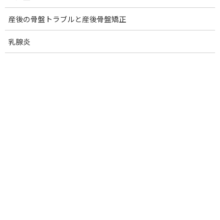
興味はあるけど購入を迷っている、実際に使ってい
産後の骨盤トラブルと産後骨盤矯正
る人から話を聞きたい、など「こんなこと聞いても
いいのかな」ということもぜひお問い合わせくださ
乳腺炎
い。
ヒーリング社の製品は高品質のため、どれも決して
安くはない金額です。いいとわかっていても、購入
となるとためらってしまうお気持ちになるのも無理
もないことです。
だからこそ、安心して製品をお迎えできるよう、
「購入してよかった」と思っていただけるよう、サ
ポートさせていただきます。
ヒーリング社の製品は、製品自体が不思議な「意