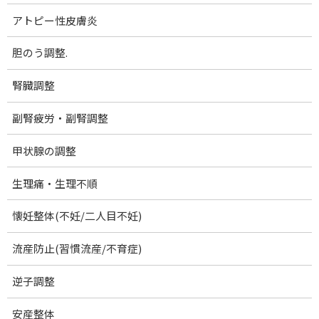
3.3.
カーボンバランサーの効果
アトピー性皮膚炎
3.4.
体に使うセルフケア
胆のう調整.
3.5.
カーボンバランサー体験談
腎臓調整
4.
水分子構造を正常化：プラズマ量子水
副腎疲労・副腎調整
5.
​ホルミシス効果：おうち岩盤 あしがる・こ
甲状腺の調整
しらく
生理痛・生理不順
懐妊整体(不妊/二人目不妊)
流産防止(習慣流産/不育症)
当院で扱っているヒーリング社の製品をご紹介しま
逆子調整
す。
安産整体