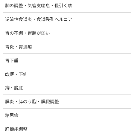
肺の調整・気管支喘息・長引く咳
逆流性食道炎・食道裂孔ヘルニア
目次
胃の不調・胃腸が弱い
CLOSE
胃炎・胃潰瘍
1.
​自然治癒力を高めて心も体も元気に過ごすた
胃下垂
めに
軟便・下痢
2.
​自然治癒力：量子光卓上ライト
痔・脱肛
3.
電磁波対策：カーボンバランサー
膵炎・膵のう胞・膵臓調整
3.1.
カーボンバランサーα(アルファ)
糖尿病
3.2.
カーボンバランサーMu(ムー)
肝機能調整