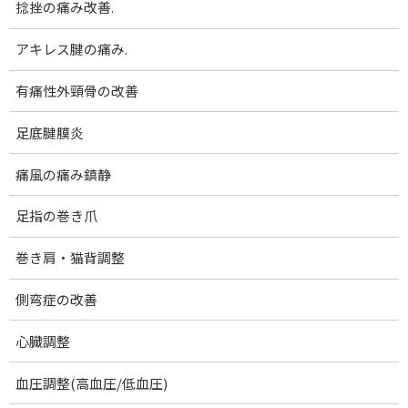
捻挫の痛み改善.
コ
ナ
腰痛･膝痛｜女性専門 下関 あんり整体院
ン
ビ
テ
ゲ
アキレス腱の痛み.
ン
ー
量子エネルギー取扱製品
ツ
シ
有痛性外頸骨の改善
へ
ョ
ス
ン
足底腱膜炎
ホーム
量子エネルギー取扱製品
キ
に
ッ
移
痛風の痛み鎮静
プ
動
足指の巻き爪
巻き肩・猫背調整
側弯症の改善
心臓調整
血圧調整(高血圧/低血圧)