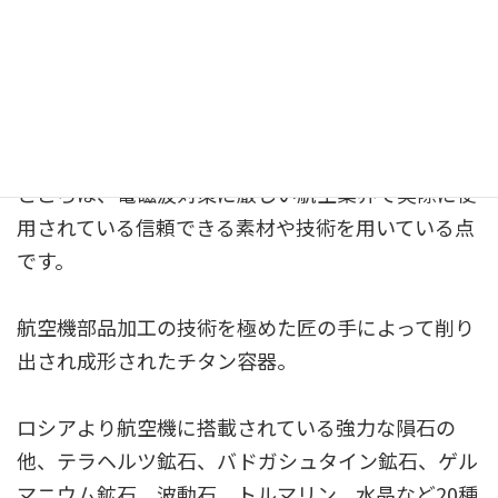
電磁波対策グッズは、昨今いろんなものが出回って
いますが、カーボンバランサーが他のグッズと違う
ところは、電磁波対策に厳しい航空業界で実際に使
用されている信頼できる素材や技術を用いている点
です。
航空機部品加工の技術を極めた匠の手によって削り
出され成形されたチタン容器。
ロシアより航空機に搭載されている強力な隕石の
他、テラヘルツ鉱石、バドガシュタイン鉱石、ゲル
マニウム鉱石、波動石、トルマリン、水晶など20種