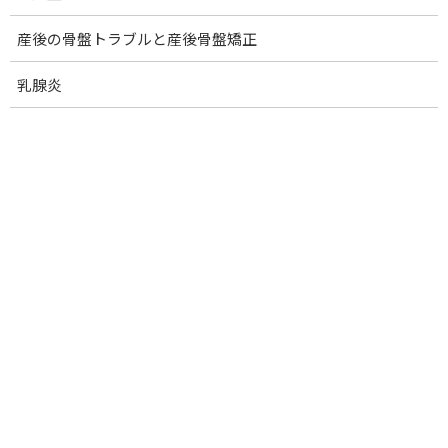
この前 感動したのは
産後の骨盤トラブルと産後骨盤矯正
【血管の脈の振動音】が
聞こえたこと。
乳腺炎
音のない静寂の中で立っていたら
心拍の打つ感じと別に
｢ドゥーーン ドゥーーン｣と。
耳鳴りかなと思ったら
心拍にあわせて喉の奥で感じる。
例えるなら
スピーカーから出てくる音で
スピーカーの面が振動している
あの音でした。
｢脱力｣を目指していたけれど