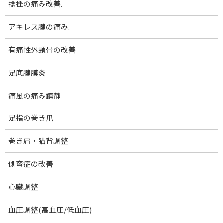
捻挫の痛み改善.
コ
ナ
腰痛･膝痛｜女性専門 下関 あんり整体院
ン
ビ
テ
ゲ
アキレス腱の痛み.
ン
ー
脱力・リラックス
ツ
シ
有痛性外頸骨の改善
へ
ョ
Blog
ス
ン
足底腱膜炎
キ
に
ホーム
ブログ一覧
脱力・リラックス
ッ
移
痛風の痛み鎮静
脱力日記(8)血管の振動音が聞こえた
プ
動
足指の巻き爪
脱力日記(8)血管の振動音が聞
巻き肩・猫背調整
こえた
側弯症の改善
最
2025-01-06
2025-03-10
終
更
心臓調整
こんにちは。
新
日
美爽律整体アンリーシュ院長 澄田です。
血圧調整(高血圧/低血圧)
時