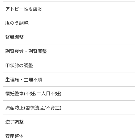
ゆーっくり丁寧に動かしていくと
アトピー性皮膚炎
それに合わせて
胆のう調整.
体の中で巡るものを感じられます。
腎臓調整
指先には
｢水｣とはいかないまでも
副腎疲労・副腎調整
かすかな空気の抵抗を感じます。
甲状腺の調整
瞑想の時間は
生理痛・生理不順
体に手をかざしてお浄めを。
懐妊整体(不妊/二人目不妊)
あっという間に過ぎていく時間。
流産防止(習慣流産/不育症)
寝る前にも
ショートバージョンでやってから
逆子調整
布団に入るようにしています。
安産整体