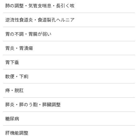
:
朝活 スタート40日目のことです。
肺の調整・気管支喘息・長引く咳
逆流性食道炎・食道裂孔ヘルニア
脱力できる体を手に入れたくて
毎朝5:30に起きて
胃の不調・胃腸が弱い
30分体を動かすと決めてから、
胃炎・胃潰瘍
40日目。
胃下垂
今のところ
1日も途切れず続いています。
軟便・下痢
痔・脱肛
決められた姿勢で
じっと立つタントウコウ(站椿功)は
膵炎・膵のう胞・膵臓調整
もはや心地よい時間。
糖尿病
その後
できるだけ最小限の力で
肝機能調整