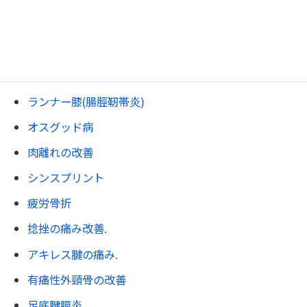
変形性膝関節症.
膝裏の痛み・ベーカー嚢腫
ジャンパー膝
ランナー膝(腸脛靭帯炎)
オスグッド病
肉離れの改善
シンスプリント
疲労骨折
捻挫の痛み改善.
アキレス腱の痛み.
有痛性外頸骨の改善
足底腱膜炎