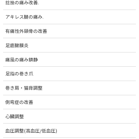
捻挫の痛み改善.
コ
ナ
腰痛･膝痛｜女性専門 下関 あんり整体院
ン
ビ
テ
ゲ
アキレス腱の痛み.
ン
ー
27000057_m
ツ
シ
有痛性外頸骨の改善
へ
ョ
ス
ン
足底腱膜炎
ホーム
27000057_m
キ
に
ッ
移
痛風の痛み鎮静
プ
動
足指の巻き爪
巻き肩・猫背調整
側弯症の改善
心臓調整
血圧調整(高血圧/低血圧)
Facebook
X
Bluesky