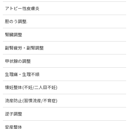
山口市出張(休止中)
アトピー性皮膚炎
慢性頭痛.
胆のう調整.
むちうち症・頚椎捻挫
顎関節症
腎臓調整
肩こり
副腎疲労・副腎調整
首こり・頚性筋症候群
甲状腺の調整
肩関節周囲炎 (四十肩・五十肩)
生理痛・生理不順
腕のしびれ：胸郭出口症候群
腕のしびれ：四辺形間隙症候群
懐妊整体(不妊/二人目不妊)
ゴルフ肘(内側上顆炎).
流産防止(習慣流産/不育症)
テニス肘(外側上顆炎)
逆子調整
腱鞘炎.
安産整体