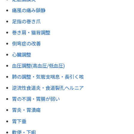
痛風の痛み鎮静
足指の巻き爪
巻き肩・猫背調整
側弯症の改善
心臓調整
血圧調整(高血圧/低血圧)
肺の調整・気管支喘息・長引く咳
逆流性食道炎・食道裂孔ヘルニア
胃の不調・胃腸が弱い
胃炎・胃潰瘍
胃下垂
軟便・下痢