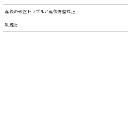
ばね指
産後の骨盤トラブルと産後骨盤矯正
ドケルバン腱鞘炎(親指つけ根)
手根管症候群
乳腺炎
肋間神経痛
骨折の痛みの改善
ぎっくり腰
慢性腰痛
腰椎ヘルニア
腰椎分離症・すべり症
脊柱管狭窄症
圧迫骨折
坐骨神経痛
尾骨痛・おしりの痛み