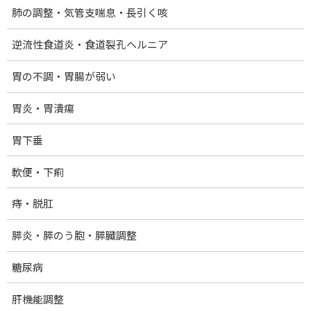
肺の調整・気管支喘息・長引く咳
Threads
Hatena
LINE
逆流性食道炎・食道裂孔ヘルニア
ホーム
胃の不調・胃腸が弱い
提供メニュー・料金
胃炎・胃潰瘍
量子光浴法：クォンタムヒーリング
40歳からのダイエットコース
胃下垂
院の紹介
軟便・下痢
プロフィール
痔・脱肛
お問い合わせ
膵炎・膵のう胞・膵臓調整
ブログ記事一覧
量子エネルギー取扱製品
糖尿病
機能改善マット アダプベース
肝機能調整