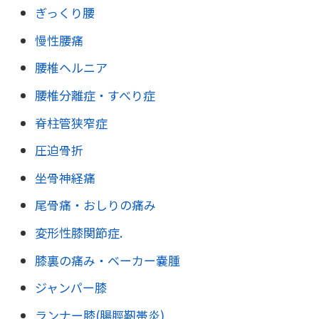
ぎっくり腰
慢性腰痛
腰椎ヘルニア
腰椎分離症・すべり症
脊柱管狭窄症
圧迫骨折
坐骨神経痛
尾骨痛・おしりの痛み
変形性膝関節症.
膝裏の痛み・ベーカー嚢腫
ジャンパー膝
ランナー膝(腸脛靭帯炎)