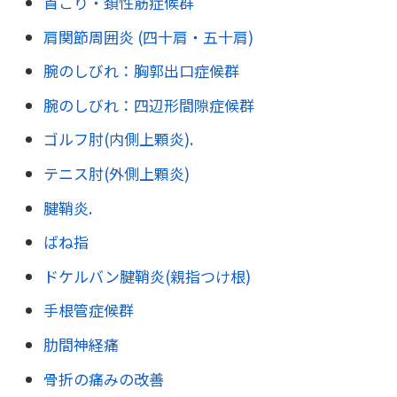
首こり・頚性筋症候群
肩関節周囲炎 (四十肩・五十肩)
腕のしびれ：胸郭出口症候群
腕のしびれ：四辺形間隙症候群
ゴルフ肘(内側上顆炎).
テニス肘(外側上顆炎)
腱鞘炎.
ばね指
ドケルバン腱鞘炎(親指つけ根)
手根管症候群
肋間神経痛
骨折の痛みの改善