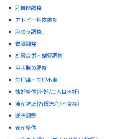
肝機能調整
アトピー性皮膚炎
胆のう調整.
腎臓調整
副腎疲労・副腎調整
甲状腺の調整
生理痛・生理不順
懐妊整体(不妊/二人目不妊)
流産防止(習慣流産/不育症)
逆子調整
安産整体