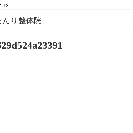
サロン
あんり整体院
629d524a23391