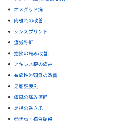
オスグッド病
肉離れの改善
シンスプリント
疲労骨折
捻挫の痛み改善.
アキレス腱の痛み.
有痛性外頸骨の改善
足底腱膜炎
痛風の痛み鎮静
足指の巻き爪
巻き肩・猫背調整