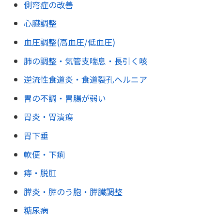
側弯症の改善
心臓調整
血圧調整(高血圧/低血圧)
肺の調整・気管支喘息・長引く咳
逆流性食道炎・食道裂孔ヘルニア
胃の不調・胃腸が弱い
胃炎・胃潰瘍
胃下垂
軟便・下痢
痔・脱肛
膵炎・膵のう胞・膵臓調整
糖尿病