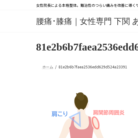
コ
ナ
女性院長による本格整体。難治性のつらい痛みを改善に導く
ン
ビ
テ
ゲ
腰痛･膝痛｜女性専門 下関 
ン
ー
ツ
シ
へ
ョ
81e2b6b7faea2536edd
ス
ン
キ
に
ッ
移
ホーム
81e2b6b7faea2536edd629d524a23391
プ
動