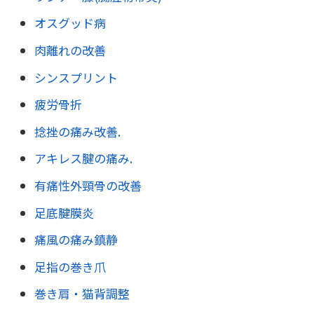
オスグッド病
肉離れの改善
シンスプリント
疲労骨折
捻挫の痛み改善.
アキレス腱の痛み.
有痛性外頸骨の改善
足底腱膜炎
痛風の痛み鎮静
足指の巻き爪
巻き肩・猫背調整