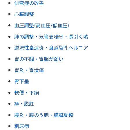
側弯症の改善
心臓調整
血圧調整(高血圧/低血圧)
肺の調整・気管支喘息・長引く咳
逆流性食道炎・食道裂孔ヘルニア
胃の不調・胃腸が弱い
胃炎・胃潰瘍
胃下垂
軟便・下痢
痔・脱肛
膵炎・膵のう胞・膵臓調整
糖尿病