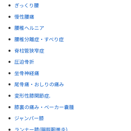
ぎっくり腰
慢性腰痛
腰椎ヘルニア
腰椎分離症・すべり症
脊柱管狭窄症
圧迫骨折
坐骨神経痛
尾骨痛・おしりの痛み
変形性膝関節症.
膝裏の痛み・ベーカー嚢腫
ジャンパー膝
ランナー膝(腸脛靭帯炎)