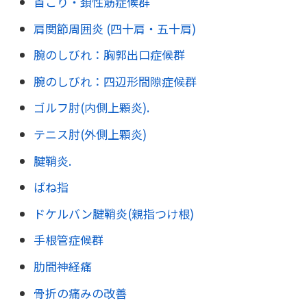
首こり・頚性筋症候群
肩関節周囲炎 (四十肩・五十肩)
腕のしびれ：胸郭出口症候群
腕のしびれ：四辺形間隙症候群
ゴルフ肘(内側上顆炎).
テニス肘(外側上顆炎)
腱鞘炎.
ばね指
ドケルバン腱鞘炎(親指つけ根)
手根管症候群
肋間神経痛
骨折の痛みの改善