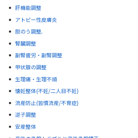
肝機能調整
アトピー性皮膚炎
胆のう調整.
腎臓調整
副腎疲労・副腎調整
甲状腺の調整
生理痛・生理不順
懐妊整体(不妊/二人目不妊)
流産防止(習慣流産/不育症)
逆子調整
安産整体