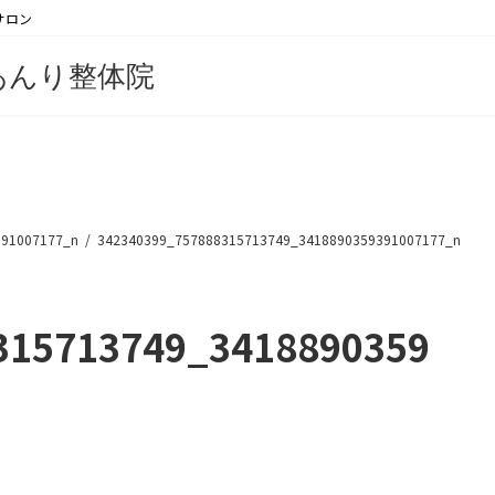
サロン
あんり整体院
391007177_n
342340399_757888315713749_3418890359391007177_n
315713749_3418890359