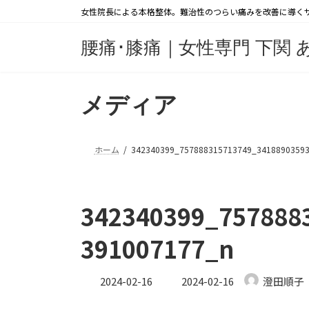
コ
ナ
女性院長による本格整体。難治性のつらい痛みを改善に導く
ン
ビ
テ
ゲ
腰痛･膝痛｜女性専門 下関 
ン
ー
ツ
シ
へ
ョ
メディア
ス
ン
キ
に
ッ
移
ホーム
342340399_757888315713749_3418890359
プ
動
342340399_757888
391007177_n
最
2024-02-16
2024-02-16
澄田順子
終
更