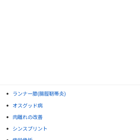
腰椎分離症・すべり症
脊柱管狭窄症
圧迫骨折
坐骨神経痛
尾骨痛・おしりの痛み
変形性膝関節症.
膝裏の痛み・ベーカー嚢腫
ジャンパー膝
ランナー膝(腸脛靭帯炎)
オスグッド病
肉離れの改善
シンスプリント
疲労骨折