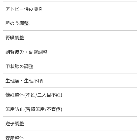
お問い合わせ
アトピー性皮膚炎
ブログ記事一覧
胆のう調整.
量子エネルギー取扱製品
機能改善マット アダプベース
腎臓調整
山口市出張(休止中)
副腎疲労・副腎調整
慢性頭痛.
甲状腺の調整
むちうち症・頚椎捻挫
生理痛・生理不順
顎関節症
懐妊整体(不妊/二人目不妊)
肩こり
首こり・頚性筋症候群
流産防止(習慣流産/不育症)
肩関節周囲炎 (四十肩・五十肩)
逆子調整
腕のしびれ：胸郭出口症候群
安産整体