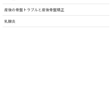
腕のしびれ：四辺形間隙症候群
産後の骨盤トラブルと産後骨盤矯正
ゴルフ肘(内側上顆炎).
テニス肘(外側上顆炎)
乳腺炎
腱鞘炎.
ばね指
ドケルバン腱鞘炎(親指つけ根)
手根管症候群
肋間神経痛
骨折の痛みの改善
ぎっくり腰
慢性腰痛
腰椎ヘルニア