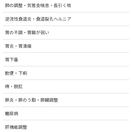
肺の調整・気管支喘息・長引く咳
逆流性食道炎・食道裂孔ヘルニア
胃の不調・胃腸が弱い
Facebook
X
Bluesky
胃炎・胃潰瘍
Threads
Hatena
LINE
胃下垂
ホーム
軟便・下痢
提供メニュー・料金
痔・脱肛
量子光浴法：クォンタムヒーリング
膵炎・膵のう胞・膵臓調整
40歳からのダイエットコース
院の紹介
糖尿病
プロフィール
肝機能調整