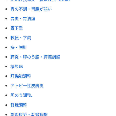
胃の不調・胃腸が弱い
胃炎・胃潰瘍
胃下垂
軟便・下痢
痔・脱肛
膵炎・膵のう胞・膵臓調整
糖尿病
肝機能調整
アトピー性皮膚炎
胆のう調整.
腎臓調整
副腎疲労・副腎調整