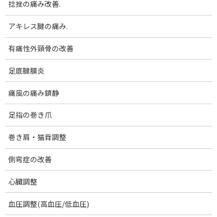
捻挫の痛み改善.
コ
ナ
腰痛･膝痛｜女性専門 下関 あんり整体院
ン
ビ
テ
ゲ
アキレス腱の痛み.
ン
ー
メディア
ツ
シ
有痛性外頸骨の改善
へ
ョ
ス
ン
足底腱膜炎
ホーム
1221.1
1221.1
キ
に
ッ
移
痛風の痛み鎮静
プ
動
1221.1
足指の巻き爪
最
2023-02-28
2023-02-28
澄田順子
終
巻き肩・猫背調整
更
新
日
側弯症の改善
時
:
心臓調整
血圧調整(高血圧/低血圧)