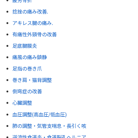
捻挫の痛み改善.
アキレス腱の痛み.
有痛性外頸骨の改善
足底腱膜炎
痛風の痛み鎮静
足指の巻き爪
巻き肩・猫背調整
側弯症の改善
心臓調整
血圧調整(高血圧/低血圧)
肺の調整・気管支喘息・長引く咳
逆流性食道炎・食道裂孔ヘルニア