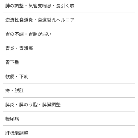
肺の調整・気管支喘息・長引く咳
逆流性食道炎・食道裂孔ヘルニア
胃の不調・胃腸が弱い
胃炎・胃潰瘍
胃下垂
Facebook
X
Bluesky
軟便・下痢
Threads
Hatena
LINE
痔・脱肛
ホーム
膵炎・膵のう胞・膵臓調整
提供メニュー・料金
糖尿病
量子光浴法：クォンタムヒーリング
40歳からのダイエットコース
肝機能調整