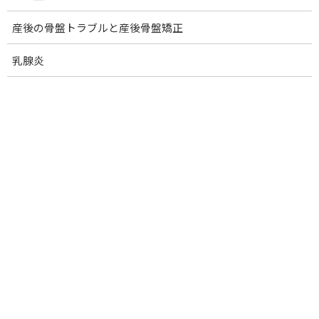
肩関節周囲炎 (四十肩・五十肩)
産後の骨盤トラブルと産後骨盤矯正
腕のしびれ：胸郭出口症候群
乳腺炎
腕のしびれ：四辺形間隙症候群
ゴルフ肘(内側上顆炎).
テニス肘(外側上顆炎)
腱鞘炎.
ばね指
ドケルバン腱鞘炎(親指つけ根)
手根管症候群
肋間神経痛
骨折の痛みの改善
ぎっくり腰