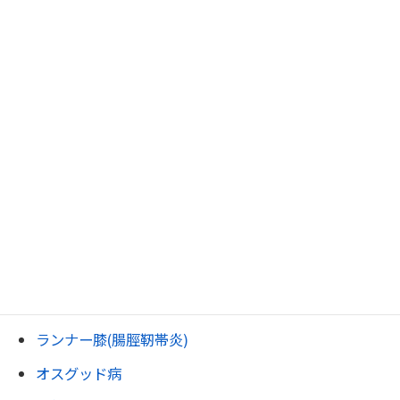
慢性腰痛
腰椎ヘルニア
腰椎分離症・すべり症
脊柱管狭窄症
圧迫骨折
坐骨神経痛
尾骨痛・おしりの痛み
変形性膝関節症.
膝裏の痛み・ベーカー嚢腫
ジャンパー膝
ランナー膝(腸脛靭帯炎)
オスグッド病