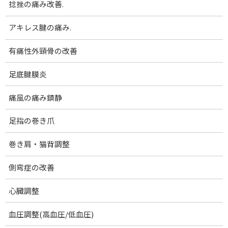
捻挫の痛み改善.
コ
ナ
腰痛･膝痛｜女性専門 下関 あんり整体院
ン
ビ
テ
ゲ
アキレス腱の痛み.
ン
ー
メディア
ツ
シ
有痛性外頸骨の改善
へ
ョ
ス
ン
足底腱膜炎
ホーム
image-2
image-2
キ
に
ッ
移
痛風の痛み鎮静
プ
動
image-2
足指の巻き爪
最
2022-12-15
2022-12-15
澄田順子
終
巻き肩・猫背調整
更
新
日
側弯症の改善
時
:
心臓調整
血圧調整(高血圧/低血圧)