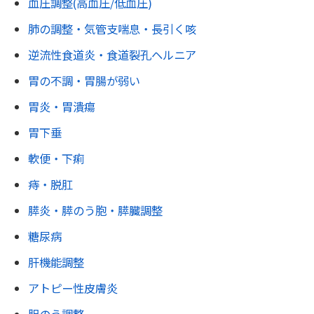
血圧調整(高血圧/低血圧)
肺の調整・気管支喘息・長引く咳
逆流性食道炎・食道裂孔ヘルニア
胃の不調・胃腸が弱い
胃炎・胃潰瘍
胃下垂
軟便・下痢
痔・脱肛
膵炎・膵のう胞・膵臓調整
糖尿病
肝機能調整
アトピー性皮膚炎