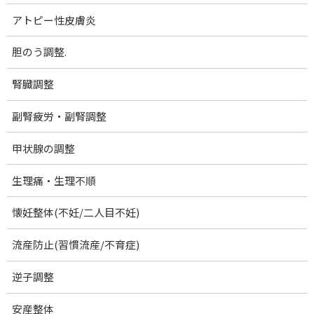
院の紹介
アトピー性皮膚炎
プロフィール
胆のう調整.
お問い合わせ
腎臓調整
ブログ記事一覧
量子エネルギー取扱製品
副腎疲労・副腎調整
機能改善マット アダプベース
甲状腺の調整
山口市出張(休止中)
生理痛・生理不順
慢性頭痛.
懐妊整体(不妊/二人目不妊)
むちうち症・頚椎捻挫
顎関節症
流産防止(習慣流産/不育症)
肩こり
逆子調整
首こり・頚性筋症候群
安産整体