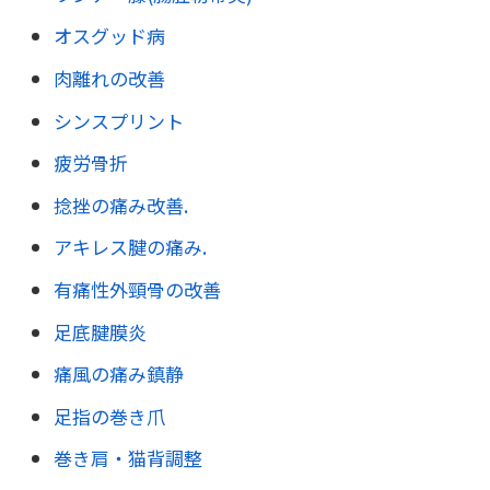
オスグッド病
肉離れの改善
シンスプリント
疲労骨折
捻挫の痛み改善.
アキレス腱の痛み.
有痛性外頸骨の改善
足底腱膜炎
痛風の痛み鎮静
足指の巻き爪
巻き肩・猫背調整