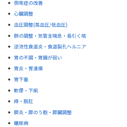
側弯症の改善
心臓調整
血圧調整(高血圧/低血圧)
肺の調整・気管支喘息・長引く咳
逆流性食道炎・食道裂孔ヘルニア
胃の不調・胃腸が弱い
胃炎・胃潰瘍
胃下垂
軟便・下痢
痔・脱肛
膵炎・膵のう胞・膵臓調整
糖尿病