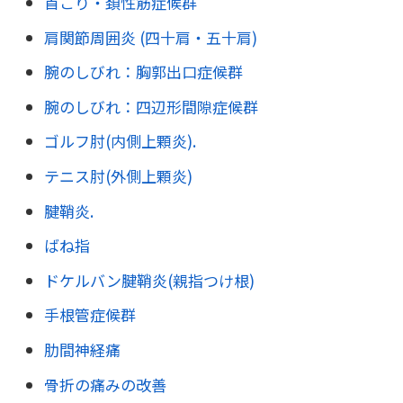
首こり・頚性筋症候群
肩関節周囲炎 (四十肩・五十肩)
腕のしびれ：胸郭出口症候群
腕のしびれ：四辺形間隙症候群
ゴルフ肘(内側上顆炎).
テニス肘(外側上顆炎)
腱鞘炎.
ばね指
ドケルバン腱鞘炎(親指つけ根)
手根管症候群
肋間神経痛
骨折の痛みの改善