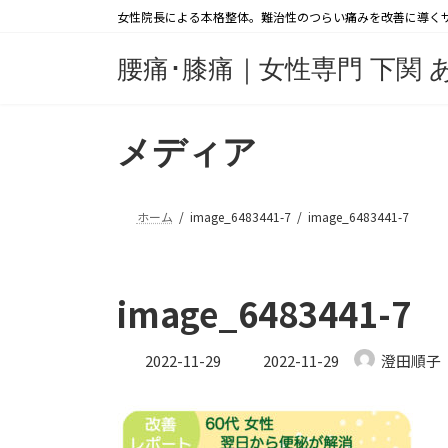
コ
ナ
女性院長による本格整体。難治性のつらい痛みを改善に導く
ン
ビ
テ
ゲ
腰痛･膝痛｜女性専門 下関 
ン
ー
ツ
シ
へ
ョ
メディア
ス
ン
キ
に
ッ
移
ホーム
image_6483441-7
image_6483441-7
プ
動
image_6483441-7
最
2022-11-29
2022-11-29
澄田順子
終
更
新
日