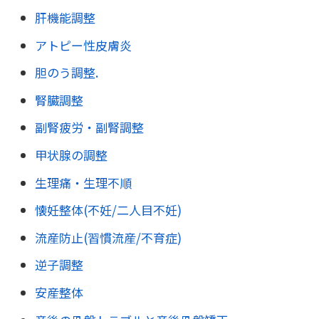
肝機能調整
アトピー性皮膚炎
胆のう調整.
腎臓調整
副腎疲労・副腎調整
甲状腺の調整
生理痛・生理不順
懐妊整体(不妊/二人目不妊)
流産防止(習慣流産/不育症)
逆子調整
安産整体