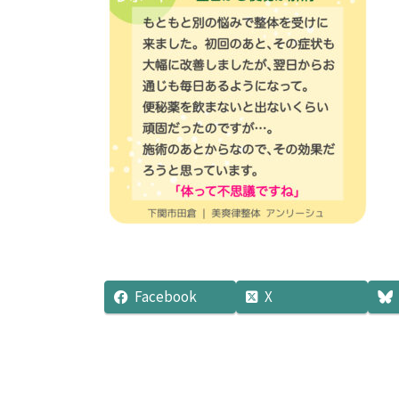
時
:
Facebook
X