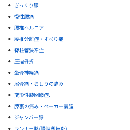
ぎっくり腰
慢性腰痛
腰椎ヘルニア
腰椎分離症・すべり症
脊柱管狭窄症
圧迫骨折
坐骨神経痛
尾骨痛・おしりの痛み
変形性膝関節症.
膝裏の痛み・ベーカー嚢腫
ジャンパー膝
ランナー膝(腸脛靭帯炎)