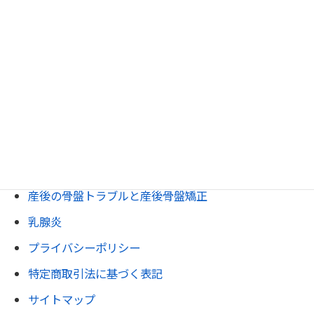
副腎疲労・副腎調整
甲状腺の調整
生理痛・生理不順
懐妊整体(不妊/二人目不妊)
流産防止(習慣流産/不育症)
逆子調整
安産整体
産後の骨盤トラブルと産後骨盤矯正
乳腺炎
プライバシーポリシー
特定商取引法に基づく表記
サイトマップ