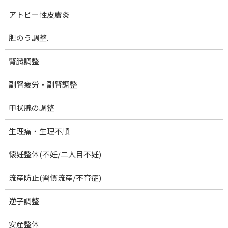
それぞれに最適な刺激を送り
アトピー性皮膚炎
健やかに保つ整体施術を組み合わせます。
胆のう調整.
脳とおなかを同時に元気に
腎臓調整
副腎疲労・副腎調整
･･････････････････
甲状腺の調整
生理痛・生理不順
巻き爪矯正 山口市出張
懐妊整体(不妊/二人目不妊)
11/8(火)
流産防止(習慣流産/不育症)
❶10:00 ❷11:30 ❸15:30
逆子調整
①場所 :
安産整体