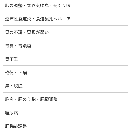
:
肺の調整・気管支喘息・長引く咳
今日はお店からのお知らせです！
逆流性食道炎・食道裂孔ヘルニア
胃の不調・胃腸が弱い
アクセスバーズ キャンペーン
胃炎・胃潰瘍
10/24(月)〜11/1(火)
通常コースが30%OFF
胃下垂
❶スタンダードコース
軟便・下痢
通常 10,000円 → 7,000円(税込)
痔・脱肛
❷整体コンプリート
膵炎・膵のう胞・膵臓調整
バーズ60分&内臓美活整体30分
通常 14,000円 → 10,000円(税込)
糖尿病
肝機能調整
心､肺､肝､胃､腸､膵､腎､子宮