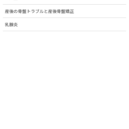
美容室アンジェ･クール
山口市小郡明治１丁目14-14
産後の骨盤トラブルと産後骨盤矯正
✽赤い看板が目印です
乳腺炎
②出張費加算
おひとり様 1,000円お願いいたします。
③施術メニュー
巻き爪矯正
アクセルバーズ
今後定期的に出張する予定です。
ご要望がありましたら
お気軽にご相談ください。
お問い合わせはDM、
または