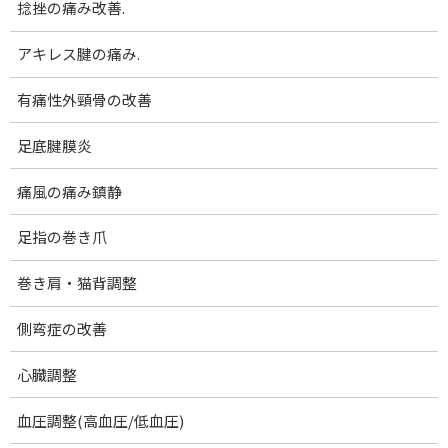
捻挫の痛み改善.
コ
ナ
腰痛･膝痛｜女性専門 下関 あんり整体院
ン
ビ
テ
ゲ
アキレス腱の痛み.
ン
ー
お知らせ
ツ
シ
有痛性外頸骨の改善
へ
ョ
Blog
ス
ン
足底腱膜炎
キ
に
ホーム
ブログ一覧
お知らせ
ッ
移
痛風の痛み鎮静
10/23 美爽律レター：施術キャンペーンのお知らせ
プ
動
足指の巻き爪
10/23 美爽律レター：施術キ
巻き肩・猫背調整
ャンペーンのお知らせ
側弯症の改善
最
2022-10-23
2022-10-24
終
更
心臓調整
新
日
血圧調整(高血圧/低血圧)
時
こんにちは。美爽律整体アンリーシュ院長 澄田です。