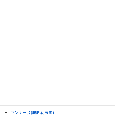
ぎっくり腰
慢性腰痛
腰椎ヘルニア
腰椎分離症・すべり症
脊柱管狭窄症
圧迫骨折
坐骨神経痛
尾骨痛・おしりの痛み
変形性膝関節症.
膝裏の痛み・ベーカー嚢腫
ジャンパー膝
ランナー膝(腸脛靭帯炎)