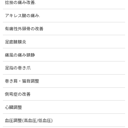
捻挫の痛み改善.
コ
ナ
腰痛･膝痛｜女性専門 下関 あんり整体院
ン
ビ
テ
ゲ
アキレス腱の痛み.
ン
ー
メディア
ツ
シ
有痛性外頸骨の改善
へ
ョ
ス
ン
足底腱膜炎
ホーム
92d50a185fc2ec326f9aca6ea461eec7
キ
に
92d50a185fc2ec326f9aca6ea461eec7
ッ
移
痛風の痛み鎮静
プ
動
92d50a185fc2ec326f9aca6e
足指の巻き爪
a461eec7
巻き肩・猫背調整
最
2022-11-29
2022-11-29
澄田順子
終
側弯症の改善
更
新
心臓調整
日
時
血圧調整(高血圧/低血圧)
: