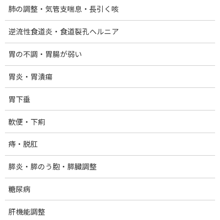
肺の調整・気管支喘息・長引く咳
逆流性食道炎・食道裂孔ヘルニア
胃の不調・胃腸が弱い
胃炎・胃潰瘍
胃下垂
軟便・下痢
Facebook
X
Bluesky
痔・脱肛
Threads
Hatena
LINE
膵炎・膵のう胞・膵臓調整
ホーム
糖尿病
提供メニュー・料金
肝機能調整
量子光浴法：クォンタムヒーリング