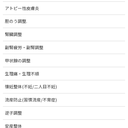
アトピー性皮膚炎
40歳からのダイエットコース
院の紹介
胆のう調整.
プロフィール
腎臓調整
お問い合わせ
副腎疲労・副腎調整
ブログ記事一覧
甲状腺の調整
量子エネルギー取扱製品
生理痛・生理不順
機能改善マット アダプベース
山口市出張(休止中)
懐妊整体(不妊/二人目不妊)
慢性頭痛.
流産防止(習慣流産/不育症)
むちうち症・頚椎捻挫
逆子調整
顎関節症
安産整体
肩こり