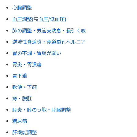
心臓調整
血圧調整(高血圧/低血圧)
肺の調整・気管支喘息・長引く咳
逆流性食道炎・食道裂孔ヘルニア
胃の不調・胃腸が弱い
胃炎・胃潰瘍
胃下垂
軟便・下痢
痔・脱肛
膵炎・膵のう胞・膵臓調整
糖尿病
肝機能調整