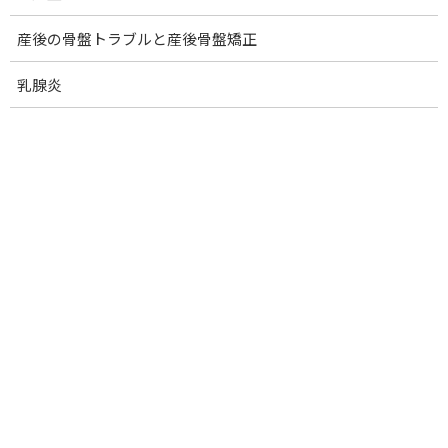
首こり・頚性筋症候群
産後の骨盤トラブルと産後骨盤矯正
肩関節周囲炎 (四十肩・五十肩)
乳腺炎
腕のしびれ：胸郭出口症候群
腕のしびれ：四辺形間隙症候群
ゴルフ肘(内側上顆炎).
テニス肘(外側上顆炎)
腱鞘炎.
ばね指
ドケルバン腱鞘炎(親指つけ根)
手根管症候群
肋間神経痛
骨折の痛みの改善