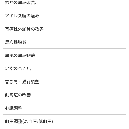
捻挫の痛み改善.
コ
ナ
腰痛･膝痛｜女性専門 下関 あんり整体院
ン
ビ
テ
ゲ
アキレス腱の痛み.
ン
ー
メディア
ツ
シ
有痛性外頸骨の改善
へ
ョ
ス
ン
足底腱膜炎
ホーム
3379582_m
3379582_m
キ
に
ッ
移
痛風の痛み鎮静
プ
動
3379582_m
足指の巻き爪
最
2022-01-28
2022-01-28
澄田順子
終
巻き肩・猫背調整
更
新
日
側弯症の改善
時
:
心臓調整
血圧調整(高血圧/低血圧)