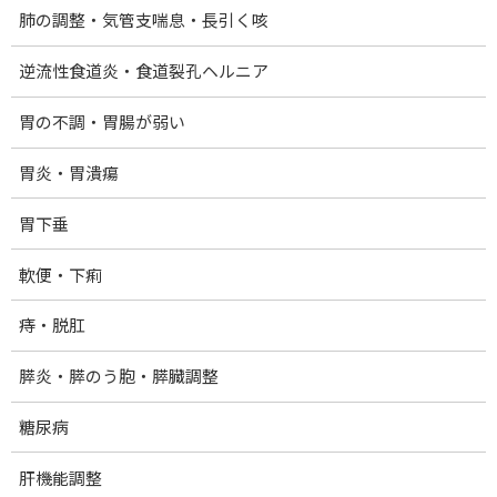
肺の調整・気管支喘息・長引く咳
逆流性食道炎・食道裂孔ヘルニア
胃の不調・胃腸が弱い
Facebook
X
Bluesky
胃炎・胃潰瘍
Threads
Hatena
LINE
胃下垂
ホーム
軟便・下痢
提供メニュー・料金
痔・脱肛
量子光浴法：クォンタムヒーリング
膵炎・膵のう胞・膵臓調整
40歳からのダイエットコース
糖尿病
院の紹介
プロフィール
肝機能調整