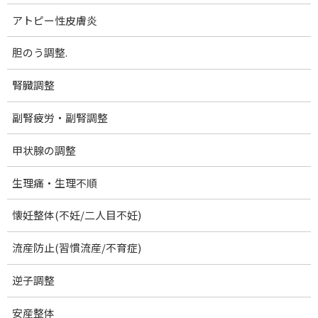
お問い合わせ
アトピー性皮膚炎
ブログ記事一覧
胆のう調整.
量子エネルギー取扱製品
腎臓調整
機能改善マット アダプベース
山口市出張(休止中)
副腎疲労・副腎調整
慢性頭痛.
甲状腺の調整
むちうち症・頚椎捻挫
生理痛・生理不順
顎関節症
懐妊整体(不妊/二人目不妊)
肩こり
首こり・頚性筋症候群
流産防止(習慣流産/不育症)
肩関節周囲炎 (四十肩・五十肩)
逆子調整
腕のしびれ：胸郭出口症候群
安産整体