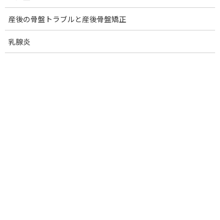
腕のしびれ：四辺形間隙症候群
産後の骨盤トラブルと産後骨盤矯正
ゴルフ肘(内側上顆炎).
乳腺炎
テニス肘(外側上顆炎)
腱鞘炎.
ばね指
ドケルバン腱鞘炎(親指つけ根)
手根管症候群
肋間神経痛
骨折の痛みの改善
ぎっくり腰
慢性腰痛
腰椎ヘルニア