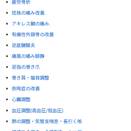
疲労骨折
捻挫の痛み改善.
アキレス腱の痛み.
有痛性外頸骨の改善
足底腱膜炎
痛風の痛み鎮静
足指の巻き爪
巻き肩・猫背調整
側弯症の改善
心臓調整
血圧調整(高血圧/低血圧)
肺の調整・気管支喘息・長引く咳