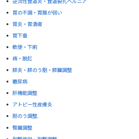
逆流性食道炎・食道裂孔ヘルニア
胃の不調・胃腸が弱い
胃炎・胃潰瘍
胃下垂
軟便・下痢
痔・脱肛
膵炎・膵のう胞・膵臓調整
糖尿病
肝機能調整
アトピー性皮膚炎
胆のう調整.
腎臓調整
副腎疲労・副腎調整