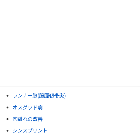
腰椎分離症・すべり症
脊柱管狭窄症
圧迫骨折
坐骨神経痛
尾骨痛・おしりの痛み
変形性膝関節症.
膝裏の痛み・ベーカー嚢腫
ジャンパー膝
ランナー膝(腸脛靭帯炎)
オスグッド病
肉離れの改善
シンスプリント