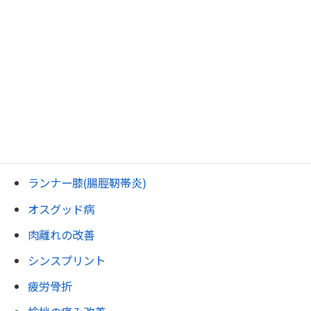
脊柱管狭窄症
圧迫骨折
坐骨神経痛
尾骨痛・おしりの痛み
変形性膝関節症.
膝裏の痛み・ベーカー嚢腫
ジャンパー膝
ランナー膝(腸脛靭帯炎)
オスグッド病
肉離れの改善
シンスプリント
疲労骨折