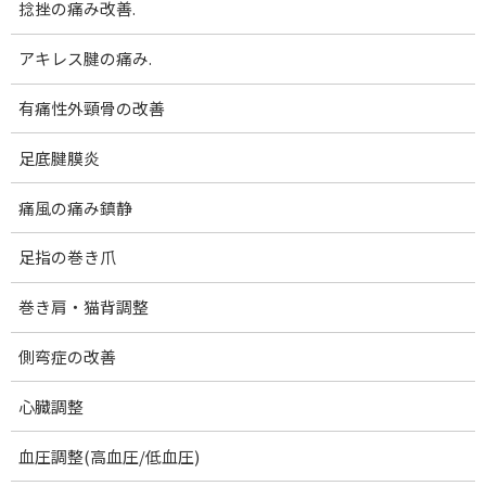
捻挫の痛み改善.
コ
ナ
腰痛･膝痛｜女性専門 下関 あんり整体院
ン
ビ
テ
ゲ
アキレス腱の痛み.
ン
ー
メディア
ツ
シ
有痛性外頸骨の改善
へ
ョ
ス
ン
足底腱膜炎
ホーム
7月
7月
キ
に
ッ
移
痛風の痛み鎮静
プ
動
7月
足指の巻き爪
最
2022-10-24
2022-10-24
澄田順子
終
巻き肩・猫背調整
更
新
日
側弯症の改善
時
:
心臓調整
血圧調整(高血圧/低血圧)