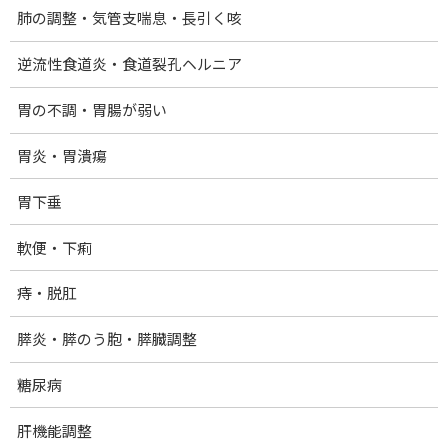
肺の調整・気管支喘息・長引く咳
逆流性食道炎・食道裂孔ヘルニア
Facebook
X
Bluesky
胃の不調・胃腸が弱い
Threads
Hatena
LINE
胃炎・胃潰瘍
ホーム
胃下垂
提供メニュー・料金
軟便・下痢
量子光浴法：クォンタムヒーリング
痔・脱肛
40歳からのダイエットコース
膵炎・膵のう胞・膵臓調整
院の紹介
プロフィール
糖尿病
お問い合わせ
肝機能調整