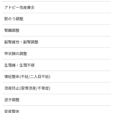
ブログ記事一覧
アトピー性皮膚炎
量子エネルギー取扱製品
胆のう調整.
機能改善マット アダプベース
腎臓調整
山口市出張(休止中)
慢性頭痛.
副腎疲労・副腎調整
むちうち症・頚椎捻挫
甲状腺の調整
顎関節症
生理痛・生理不順
肩こり
懐妊整体(不妊/二人目不妊)
首こり・頚性筋症候群
肩関節周囲炎 (四十肩・五十肩)
流産防止(習慣流産/不育症)
腕のしびれ：胸郭出口症候群
逆子調整
腕のしびれ：四辺形間隙症候群
安産整体