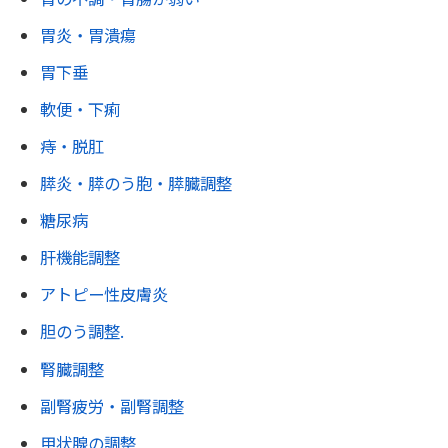
胃炎・胃潰瘍
胃下垂
軟便・下痢
痔・脱肛
膵炎・膵のう胞・膵臓調整
糖尿病
肝機能調整
アトピー性皮膚炎
胆のう調整.
腎臓調整
副腎疲労・副腎調整
甲状腺の調整