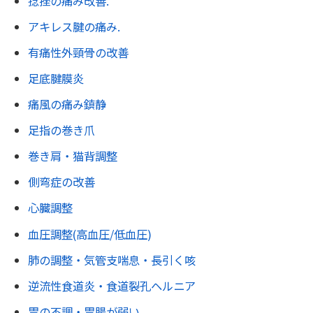
捻挫の痛み改善.
アキレス腱の痛み.
有痛性外頸骨の改善
足底腱膜炎
痛風の痛み鎮静
足指の巻き爪
巻き肩・猫背調整
側弯症の改善
心臓調整
血圧調整(高血圧/低血圧)
肺の調整・気管支喘息・長引く咳
逆流性食道炎・食道裂孔ヘルニア
胃の不調・胃腸が弱い