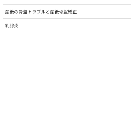
ゴルフ肘(内側上顆炎).
産後の骨盤トラブルと産後骨盤矯正
テニス肘(外側上顆炎)
腱鞘炎.
乳腺炎
ばね指
ドケルバン腱鞘炎(親指つけ根)
手根管症候群
肋間神経痛
骨折の痛みの改善
ぎっくり腰
慢性腰痛
腰椎ヘルニア
腰椎分離症・すべり症